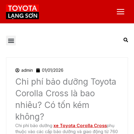
Nhảy
Main
tới
Menu
nội
dung
Tất cả bài viết
Chương trình khuyến mại
Corolla Altis
Corolla Cross
Dịch vụ Toyota Lạng Sơn
Giá xe Toyota
Toyota Alphard 2023
Toyota Camry
Toyota Hilux
Toyota Innova
Toyota Land Prado
Toyota Raize
Toyota Việt Nam
Toyota Vios
Toyota Yaris Cross
Tuyển dụng
Veloz Cross
admin
01/01/2026
Chi phí bảo dưỡng Toyota
Corolla Cross là bao
nhiêu? Có tốn kém
không?
Chi phí bảo dưỡng
xe Toyota Corolla Cross
phụ
thuộc vào các cấp bảo dưỡng và giao động từ 760