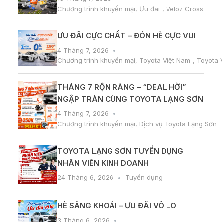
Chương trình khuyến mại
,
Ưu đãi
,
Veloz Cross
ƯU ĐÃI CỰC CHẤT – ĐÓN HÈ CỰC VUI
4 Tháng 7, 2026
Chương trình khuyến mại
,
Toyota Việt Nam
,
Toyota 
THÁNG 7 RỘN RÀNG – “DEAL HỜI”
NGẬP TRÀN CÙNG TOYOTA LẠNG SƠN
4 Tháng 7, 2026
Chương trình khuyến mại
,
Dịch vụ Toyota Lạng Sơn
TOYOTA LẠNG SƠN TUYỂN DỤNG
NHÂN VIÊN KINH DOANH
24 Tháng 6, 2026
Tuyển dụng
HÈ SẢNG KHOÁI – ƯU ĐÃI VÔ LO
3 Tháng 6, 2026