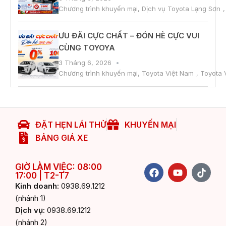
Chương trình khuyến mại
,
Dịch vụ Toyota Lạng Sơn
ƯU ĐÃI CỰC CHẤT – ĐÓN HÈ CỰC VUI
CÙNG TOYOYA
3 Tháng 6, 2026
Chương trình khuyến mại
,
Toyota Việt Nam
,
Toyota 
ĐẶT HẸN LÁI THỬ
KHUYẾN MẠI
BẢNG GIÁ XE
F
Y
T
GIỜ LÀM VIỆC: 08:00
17:00 | T2-T7
a
o
i
c
u
k
Kinh doanh:
0938.69.1212
e
t
t
(nhánh 1)
b
u
o
Dịch vụ:
0938.69.1212
o
b
k
(nhánh 2)
o
e