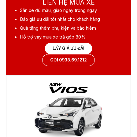
LIÊN HỆ MUA XE
Sẵn xe
đủ màu, giao ngay trong ngày
Báo giá ưu đãi
tốt nhất cho khách hàng
Quà tặng
thêm phụ kiện và bảo hiểm
Hỗ trợ vay mua xe
trả góp 80%
LẤY GIÁ ƯU ĐÃI
GỌI 0938.69.1212