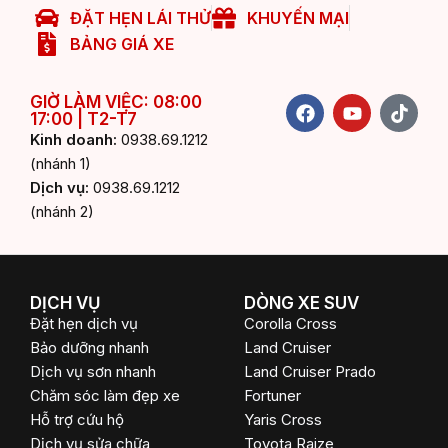
ĐẶT HẸN LÁI THỬ
KHUYẾN MẠI
BẢNG GIÁ XE
F
Y
T
GIỜ LÀM VIỆC: 08:00
17:00 | T2-T7
a
o
i
c
u
k
Kinh doanh:
0938.69.1212
e
t
t
(nhánh 1)
b
u
o
Dịch vụ:
0938.69.1212
o
b
k
(nhánh 2)
o
e
k
DỊCH VỤ
DÒNG XE SUV
Đặt hẹn dịch vụ
Corolla Cross
Bảo dưỡng nhanh
Land Cruiser
Dịch vụ sơn nhanh
Land Cruiser Prado
Chăm sóc làm đẹp xe
Fortuner
Hỗ trợ cứu hộ
Yaris Cross
Dịch vụ sửa chữa
Toyota Raize