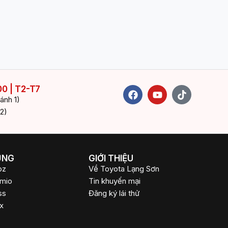
F
Y
T
00 | T2-T7
a
o
i
ánh 1)
c
u
k
2)
e
t
t
b
u
o
o
b
k
o
e
k
ỤNG
GIỚI THIỆU
oz
Về Toyota Lạng Sơn
emio
Tin khuyến mại
ss
Đăng ký lái thử
x