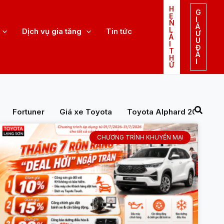
H
G
Ẹ
I
N
Á
L
Dịch vụ gia tăng
Tin tức
Ư
Á
U
I
Đ
T
Ã
H
I
Ử
Fortuner
Giá xe Toyota
Toyota Alphard 2023
CHƯƠNG TRÌNH KHUYẾN MẠI