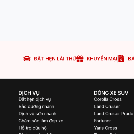
ĐẶT HẸN LÁI THỬ
KHUYẾN MẠI
BẢ
DỊCH VỤ
DÒNG XE SUV
Đặt hẹn dịch vụ
Corolla Cross
Bảo dưỡng nhanh
Land Cruiser
Dịch vụ sơn nhanh
Land Cruiser Prado
Chăm sóc làm đẹp xe
Fortuner
Hỗ trợ cứu hộ
Yaris Cross