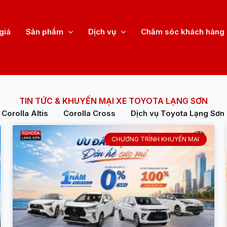
giá
Sản phẩm
Dịch vụ
Chăm sóc khách hàng
TIN TỨC & KHUYẾN MẠI XE TOYOTA LẠNG SƠN
Corolla Altis
Corolla Cross
Dịch vụ Toyota Lạng Sơn
CHƯƠNG TRÌNH KHUYẾN MẠI