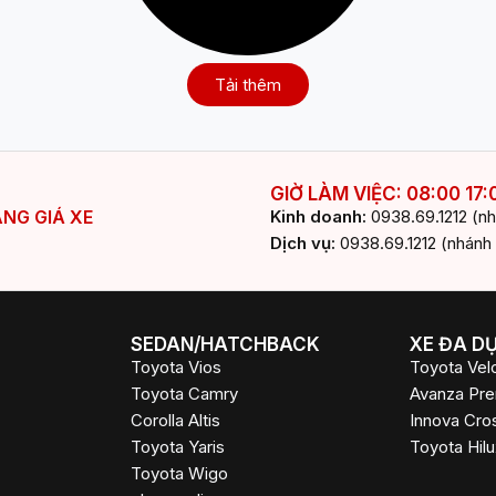
Tải thêm
GIỜ LÀM VIỆC: 08:00 17:
NG GIÁ XE
Kinh doanh:
0938.69.1212 (nh
Dịch vụ:
0938.69.1212 (nhánh 
SEDAN/HATCHBACK
XE ĐA D
Toyota Vios
Toyota Vel
Toyota Camry
Avanza Pr
Corolla Altis
Innova Cro
Toyota Yaris
Toyota Hilu
Toyota Wigo