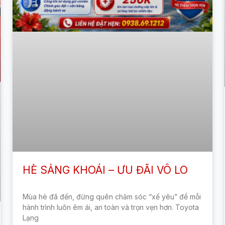
HÈ SẢNG KHOÁI – ƯU ĐÃI VÔ LO
Mùa hè đã đến, đừng quên chăm sóc “xế yêu” để mỗi
hành trình luôn êm ái, an toàn và trọn vẹn hơn. Toyota
Lạng