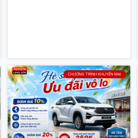
CHƯƠNG TRÌNH KHUYẾN MẠI