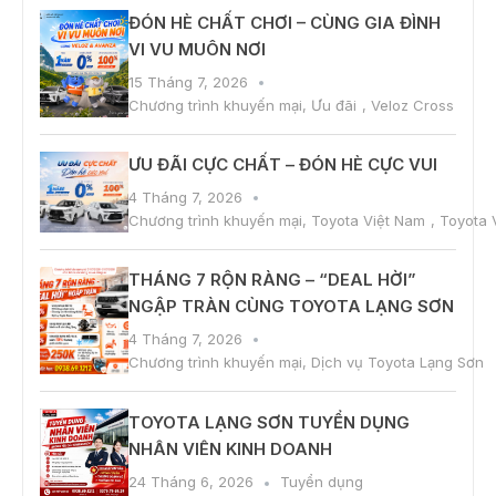
ĐÓN HÈ CHẤT CHƠI – CÙNG GIA ĐÌNH
VI VU MUÔN NƠI
15 Tháng 7, 2026
Chương trình khuyến mại
,
Ưu đãi
,
Veloz Cross
ƯU ĐÃI CỰC CHẤT – ĐÓN HÈ CỰC VUI
4 Tháng 7, 2026
Chương trình khuyến mại
,
Toyota Việt Nam
,
Toyota 
THÁNG 7 RỘN RÀNG – “DEAL HỜI”
NGẬP TRÀN CÙNG TOYOTA LẠNG SƠN
4 Tháng 7, 2026
Chương trình khuyến mại
,
Dịch vụ Toyota Lạng Sơn
TOYOTA LẠNG SƠN TUYỂN DỤNG
NHÂN VIÊN KINH DOANH
24 Tháng 6, 2026
Tuyển dụng