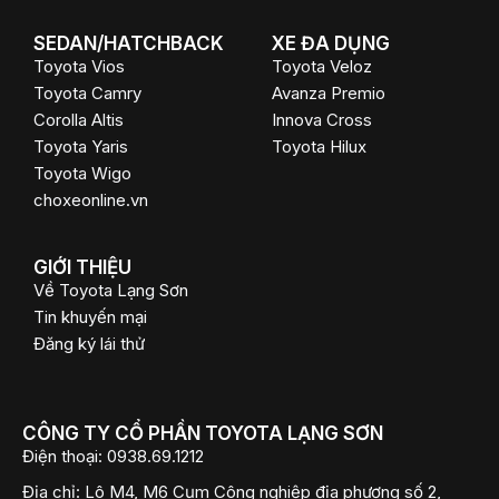
SEDAN/HATCHBACK
XE ĐA DỤNG
Toyota Vios
Toyota Veloz
Toyota Camry
Avanza Premio
Corolla Altis
Innova Cross
Toyota Yaris
Toyota Hilux
Toyota Wigo
choxeonline.vn
GIỚI THIỆU
Về Toyota Lạng Sơn
Tin khuyến mại
Đăng ký lái thử
CÔNG TY CỔ PHẦN TOYOTA LẠNG SƠN
Điện thoại:
0938.69.1212
Địa chỉ:
Lô M4, M6 Cụm Công nghiệp địa phương số 2,