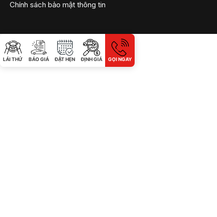
Chính sách bảo mật thông tin
LÁI THỬ
BÁO GIÁ
ĐẶT HẸN
ĐỊNH GIÁ
GỌI NGAY