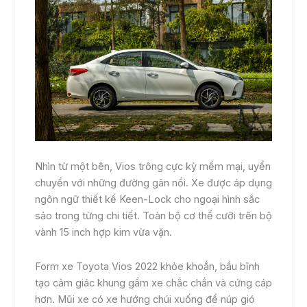
Nhìn từ một bên, Vios trông cực kỳ mềm mại, uyển
chuyển với những đường gân nổi. Xe được áp dụng
ngôn ngữ thiết kế Keen-Lock cho ngoại hình sắc
sảo trong từng chi tiết. Toàn bộ cơ thể cưỡi trên bộ
vành 15 inch hợp kim vừa vặn.
Form xe Toyota Vios 2022 khỏe khoắn, bầu bĩnh
tạo cảm giác khung gầm xe chắc chắn và cứng cáp
hơn. Mũi xe có xe hướng chúi xuống để núp gió