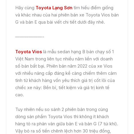
Hãy cùng
Toyota Lạng Sơn
tìm hiểu điểm giống
và khác nhau của hai phiên bản xe Toyota Vios bản
G và bản E qua bài viết chi tiết dưới đây nhé.
——————-
Toyota Vios
là mẫu sedan hạng B bán chạy số 1
Việt Nam trong liên tục nhiều năm liền với doanh
số bán bất bại. Phiên bản năm 2022 của xe Vios
với nhiều nâng cấp đáng kể càng chiếm thêm cảm
tình từ khách hàng vốn yêu thích giá trị cốt lõi của
chiếc xe này: Bền bỉ, tiết kiệm và giá trị kinh tế
cao.
Tuy nhiên nếu so sánh 2 phiên bản trong cùng
dòng sản phẩm Toyota Vios thì không ít khách
hàng tỏ ra phân vân giữa bản E và bản G (7 túi khí).
Vậy bỏ ra số tiền chênh lệch hơn 30 triệu đồng,