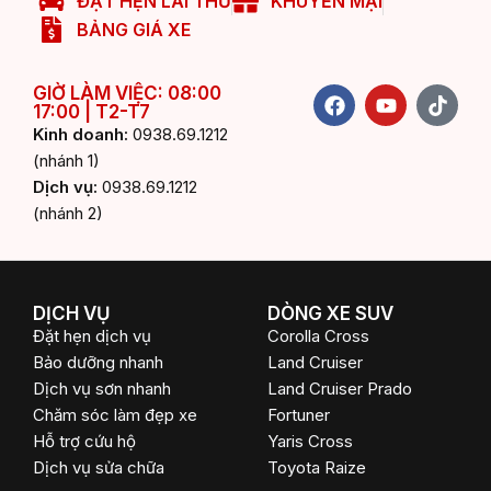
ĐẶT HẸN LÁI THỬ
KHUYẾN MẠI
BẢNG GIÁ XE
F
Y
T
GIỜ LÀM VIỆC: 08:00
17:00 | T2-T7
a
o
i
c
u
k
Kinh doanh:
0938.69.1212
e
t
t
(nhánh 1)
b
u
o
Dịch vụ:
0938.69.1212
o
b
k
(nhánh 2)
o
e
k
DỊCH VỤ
DÒNG XE SUV
Đặt hẹn dịch vụ
Corolla Cross
Bảo dưỡng nhanh
Land Cruiser
Dịch vụ sơn nhanh
Land Cruiser Prado
Chăm sóc làm đẹp xe
Fortuner
Hỗ trợ cứu hộ
Yaris Cross
Dịch vụ sửa chữa
Toyota Raize