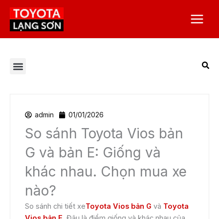
Nhảy
Main
tới
Menu
nội
dung
Tất cả bài viết
Chương trình khuyến mại
Corolla Altis
Corolla Cross
Dịch vụ Toyota Lạng Sơn
Giá xe Toyota
Toyota Alphard 2023
Toyota Camry
Toyota Hilux
Toyota Innova
Toyota Land Prado
Toyota Raize
Toyota Việt Nam
Toyota Vios
Toyota Yaris Cross
Tuyển dụng
Veloz Cross
admin
01/01/2026
So sánh Toyota Vios bản
G và bản E: Giống và
khác nhau. Chọn mua xe
nào?
So sánh chi tiết xe
Toyota Vios bản G
và
Toyota
Vios bản E
. Đâu là điểm giống và khác nhau của