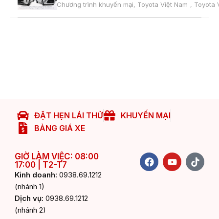
Chương trình khuyến mại
,
Toyota Việt Nam
,
Toyota 
ĐẶT HẸN LÁI THỬ
KHUYẾN MẠI
BẢNG GIÁ XE
F
Y
T
GIỜ LÀM VIỆC: 08:00
17:00 | T2-T7
a
o
i
c
u
k
Kinh doanh:
0938.69.1212
e
t
t
(nhánh 1)
b
u
o
Dịch vụ:
0938.69.1212
o
b
k
(nhánh 2)
o
e