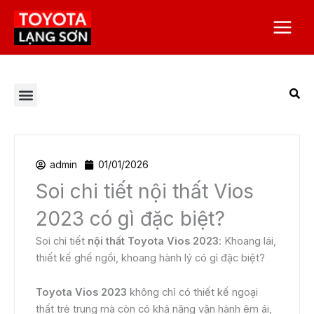
Nhảy
Main
tới
Menu
nội
dung
Tất cả bài viết
Chương trình khuyến mại
Corolla Altis
Corolla Cross
Dịch vụ Toyota Lạng Sơn
Giá xe Toyota
Toyota Alphard 2023
Toyota Camry
Toyota Hilux
Toyota Innova
Toyota Land Prado
Toyota Raize
Toyota Việt Nam
Toyota Vios
Toyota Yaris Cross
Tuyển dụng
Veloz Cross
admin
01/01/2026
Soi chi tiết nội thất Vios
2023 có gì đặc biệt?
Soi chi tiết
nội thất Toyota Vios 2023
: Khoang lái,
thiết kế ghế ngồi, khoang hành lý có gì đặc biệt?
Toyota Vios 2023
không chỉ có thiết kế ngoại
thất trẻ trung mà còn có khả năng vận hành êm ái,