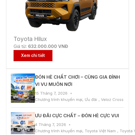
Toyota Hilux
Giá từ:
632.000.000 VNĐ
Xem chi tiết
ĐÓN HÈ CHẤT CHƠI – CÙNG GIA ĐÌNH
VI VU MUÔN NƠI
15 Tháng 7, 2026
Chương trình khuyến mại
,
Ưu đãi
,
Veloz Cross
ƯU ĐÃI CỰC CHẤT – ĐÓN HÈ CỰC VUI
4 Tháng 7, 2026
Chương trình khuyến mại
,
Toyota Việt Nam
,
Toyota 