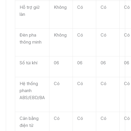
Hỗ trợ giữ
Không
Có
Có
Có
làn
Đèn pha
Không
Có
Có
Có
thông minh
Số túi khí
06
06
06
06
Hệ thống
Có
Có
Có
Có
phanh
ABS/EBD/BA
Cân bằng
Có
Có
Có
Có
điện tử