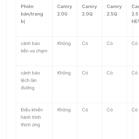
Phiên
Camry
Camry
Camry
Ca
bản/trang
2.0G
2.0Q
2.5Q
2.5
bị
HE
cảnh báo
Không
Có
Có
Có
tiền va chạm
cảnh báo
Không
Có
Có
Có
lệch làn
đường
Điều khiển
Không
Có
Có
Có
hành trình
thích ứng