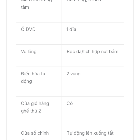
tâm
Ổ DVD
1 đĩa
Vô lăng
Bọc da/tích hợp nút bấm
Điều hòa tự
2 vùng
động
Cửa gió hàng
Có
ghế thứ 2
Cửa sổ chỉnh
Tự động lên xuống tất