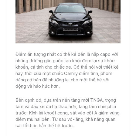
Điểm ấn tượng nhất có thể kể đến là nắp capo với
những đường gân guốc tạo khối đem lại sự khỏe
khoắn, cá tính cho chiếc xe. Có thể nói với thiết kế
này, thời của một chiếc Camry điềm tĩnh, phom
dáng cơ bản đã nhường lại cho một thế hệ sôi
động và háo hức hơn.
Bên cạnh đó, dựa trên nền tảng mới TNGA, trọng
tâm và đầu xe đã hạ thấp hơn, tăng tầm nhìn phía
trước. Kính lái khoét cong, sát vào cột A giảm vùng
điểm mù hai bên. Từ sau vô-lăng, khả năng quan
sát tốt hơn hẳn thế hệ trước.