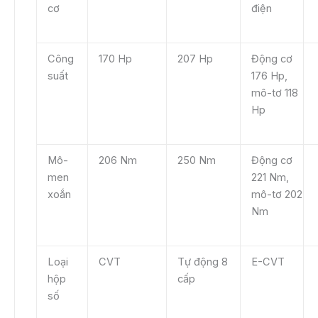
cơ
điện
Công
170 Hp
207 Hp
Động cơ
suất
176 Hp,
mô-tơ 118
Hp
Mô-
206 Nm
250 Nm
Động cơ
men
221 Nm,
xoắn
mô-tơ 202
Nm
Loại
CVT
Tự động 8
E-CVT
hộp
cấp
số