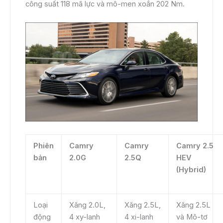
công suất 118 mã lực và mô-men xoắn 202 Nm.
Phiên
Camry
Camry
Camry 2.5
bản
2.0G
2.5Q
HEV
(Hybrid)
Loại
Xăng 2.0L,
Xăng 2.5L,
Xăng 2.5L
động
4 xy-lanh
4 xi-lanh
và Mô-tơ