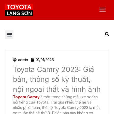
Nhảy
Main
tới
Menu
nội
dung
Tất cả bài viết
Chương trình khuyến mại
Corolla Altis
Corolla Cross
Dịch vụ Toyota Lạng Sơn
Giá xe Toyota
Toyota Alphard 2023
Toyota Camry
Toyota Hilux
Toyota Innova
Toyota Land Prado
Toyota Raize
Toyota Việt Nam
Toyota Vios
Toyota Yaris Cross
Tuyển dụng
Veloz Cross
admin
01/01/2026
Toyota Camry 2023: Giá
bán, thông số kỹ thuật,
nội ngoại thất và hình ảnh
Toyota Camry
là một trong những mẫu xe sedan
nổi tiếng của Toyota. Trải qua nhiều thế hệ và
nhiều phiên bản, thế hệ Toyota Camry 2023 là mẫu
xe thuộc thế hệ thứ 8. Phiên bản này không có