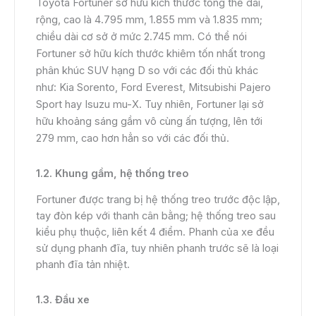
Toyota Fortuner sở hữu kích thước tổng thể dài,
rộng, cao là 4.795 mm, 1.855 mm và 1.835 mm;
chiều dài cơ sở ở mức 2.745 mm. Có thể nói
Fortuner sở hữu kích thước khiêm tốn nhất trong
phân khúc SUV hạng D so với các đối thủ khác
như: Kia Sorento, Ford Everest, Mitsubishi Pajero
Sport hay Isuzu mu-X. Tuy nhiên, Fortuner lại sở
hữu khoảng sáng gầm vô cùng ấn tượng, lên tới
279 mm, cao hơn hẳn so với các đối thủ.
1.2. Khung gầm, hệ thống treo
Fortuner được trang bị hệ thống treo trước độc lập,
tay đòn kép với thanh cân bằng; hệ thống treo sau
kiểu phụ thuộc, liên kết 4 điểm. Phanh của xe đều
sử dụng phanh đĩa, tuy nhiên phanh trước sẽ là loại
phanh đĩa tản nhiệt.
1.3. Đầu xe