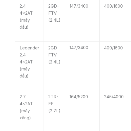
2.4
2GD-
147/3400
400/1600
4x2AT
FTV
(máy
(2.4L)
dầu)
147/3400
Legender
2GD-
400/1600
2.4
FTV
4x2AT
(2.4L)
(máy
dầu)
2.7
2TR-
164/5200
245/4000
4x2AT
FE
(máy
(2.7L)
xăng)