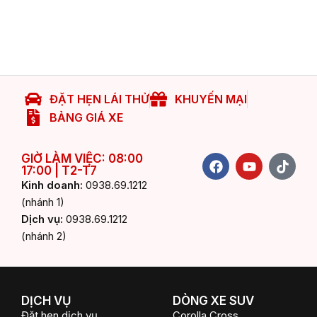
ĐẶT HẸN LÁI THỬ
KHUYẾN MẠI
BẢNG GIÁ XE
F
Y
T
GIỜ LÀM VIỆC: 08:00
17:00 | T2-T7
a
o
i
c
u
k
Kinh doanh:
0938.69.1212
e
t
t
(nhánh 1)
b
u
o
Dịch vụ:
0938.69.1212
o
b
k
(nhánh 2)
o
e
k
DỊCH VỤ
DÒNG XE SUV
Đặt hẹn dịch vụ
Corolla Cross