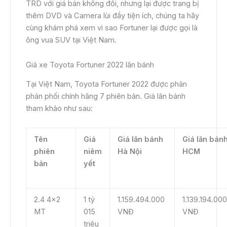
TRD với giá bán không đổi, nhưng lại được trang bị
thêm DVD và Camera lùi đầy tiện ích, chúng ta hãy
cùng khám phá xem vì sao Fortuner lại được gọi là
ông vua SUV tại Việt Nam.
Giá xe Toyota Fortuner 2022 lăn bánh
Tại Việt Nam, Toyota Fortuner 2022 được phân
phân phối chính hãng 7 phiên bản. Giá lăn bánh
tham khảo như sau:
Tên
Giá
Giá lăn bánh
Giá lăn bán
phiên
niêm
Hà Nội
HCM
bản
yết
2.4 4×2
1 tỷ
1.159.494.000
1.139.194.000
MT
015
VNĐ
VNĐ
triệu