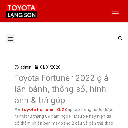
Nhảy
Main
tới
Menu
nội
dung
Tất cả bài viết
Chương trình khuyến mại
Corolla Altis
Corolla Cross
Dịch vụ Toyota Lạng Sơn
Giá xe Toyota
Toyota Alphard 2023
Toyota Camry
Toyota Hilux
Toyota Innova
Toyota Land Prado
Toyota Raize
Toyota Việt Nam
Toyota Vios
Toyota Yaris Cross
Tuyển dụng
Veloz Cross
admin
01/01/2026
Toyota Fortuner 2022 giá
lăn bánh, thông số, hình
ảnh & trả góp
Xe
Toyota Fortuner 2022
lắp ráp trong nước được
ra mắt từ tháng 09 năm ngoái. Mẫu xe này hiện đã
có thêm phiên bản máy xăng 2 cầu và bản thể thao