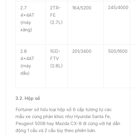
245/4000
2.7
2TR-
164/5200
4x4AT
FE
(máy
(2.7L)
xăng)
2.8
1GD-
201/3400
500/1600
4x4AT
FTV
(máy
(2.8L)
dầu)
3.2. Hộp số
Fortuner sở hữu loại hộp số 6 cấp tương tự các
mẫu xe cùng phân khúc như Hyundai Santa Fe,
Peugeot 5008 hay Mazda CX-8 đi cùng với hệ dẫn
động 1 cầu và 2 cầu tùy theo phiên bản.