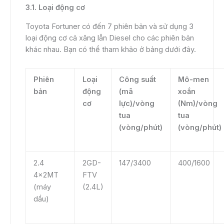
3.1. Loại động cơ
Toyota Fortuner có đến 7 phiên bản và sử dụng 3
loại động cơ cả xăng lẫn Diesel cho các phiên bản
khác nhau. Bạn có thể tham khảo ở bảng dưới đây.
Phiên
Loại
Công suất
Mô-men
bản
động
(mã
xoắn
cơ
lực)/vòng
(Nm)/vòng
tua
tua
(vòng/phút)
(vòng/phút)
2.4
2GD-
147/3400
400/1600
4x2MT
FTV
(máy
(2.4L)
dầu)