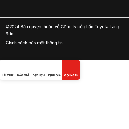
©2024 Bản quyền thuộc về Công ty cổ phần Toyota Lạng
Sơn
Chính sách bảo mật thông tin
LÁI THỬ
BÁO GIÁ
ĐẶT HẸN
ĐỊNH GIÁ
GỌI NGAY