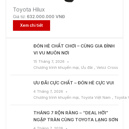
Toyota Hilux
Giá từ:
632.000.000 VNĐ
Xem chi tiết
ĐÓN HÈ CHẤT CHƠI – CÙNG GIA ĐÌNH
VI VU MUÔN NƠI
15 Tháng 7, 2026
Chương trình khuyến mại
,
Ưu đãi
,
Veloz Cross
ƯU ĐÃI CỰC CHẤT – ĐÓN HÈ CỰC VUI
4 Tháng 7, 2026
Chương trình khuyến mại
,
Toyota Việt Nam
,
Toyota 
THÁNG 7 RỘN RÀNG – “DEAL HỜI”
NGẬP TRÀN CÙNG TOYOTA LẠNG SƠN
4 Tháng 7, 2026