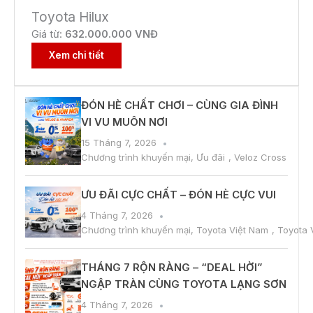
Toyota Hilux
Giá từ:
632.000.000 VNĐ
Xem chi tiết
ĐÓN HÈ CHẤT CHƠI – CÙNG GIA ĐÌNH
VI VU MUÔN NƠI
15 Tháng 7, 2026
Chương trình khuyến mại
,
Ưu đãi
,
Veloz Cross
ƯU ĐÃI CỰC CHẤT – ĐÓN HÈ CỰC VUI
4 Tháng 7, 2026
Chương trình khuyến mại
,
Toyota Việt Nam
,
Toyota 
THÁNG 7 RỘN RÀNG – “DEAL HỜI”
NGẬP TRÀN CÙNG TOYOTA LẠNG SƠN
4 Tháng 7, 2026