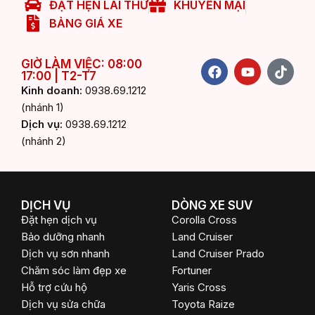
ĐẶT HẸN LÁI THỬ
KHUYẾN MẠI
BẢNG GIÁ XE
F
Y
T
GIỜ LÀM VIỆC: 08:00
17:00 | T2-T7
a
o
i
c
u
k
Kinh doanh:
0938.69.1212
e
t
t
(nhánh 1)
b
u
o
Dịch vụ:
0938.69.1212
o
b
k
(nhánh 2)
o
e
k
DỊCH VỤ
DÒNG XE SUV
Đặt hẹn dịch vụ
Corolla Cross
Bảo dưỡng nhanh
Land Cruiser
Dịch vụ sơn nhanh
Land Cruiser Prado
Chăm sóc làm đẹp xe
Fortuner
Hỗ trợ cứu hộ
Yaris Cross
Dịch vụ sửa chữa
Toyota Raize