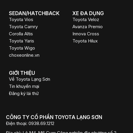
SEDAN/HATCHBACK
XE ĐA DỤNG
Toyota Vios
Toyota Veloz
Toyota Camry
Avanza Premio
Corolla Altis
Innova Cross
Toyota Yaris
Toyota Hilux
Toyota Wigo
choxeonline.vn
GIỚI THIỆU
Về Toyota Lạng Sơn
Tin khuyến mại
Đăng ký lái thử
CÔNG TY CỔ PHẦN TOYOTA LẠNG SƠN
Điện thoại:
0938.69.1212
Địa chỉ:
Lô M4, M6 Cụm Công nghiệp địa phương số 2,