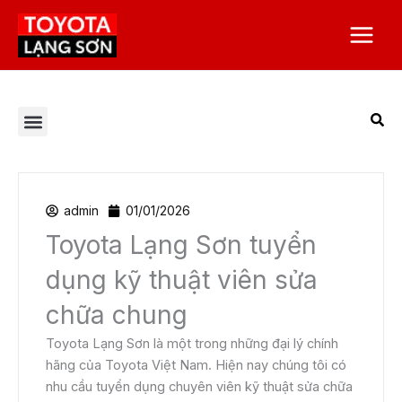
Nhảy
Main
tới
Menu
nội
dung
Tất cả bài viết
Chương trình khuyến mại
Corolla Altis
Corolla Cross
Dịch vụ Toyota Lạng Sơn
Giá xe Toyota
Toyota Alphard 2023
Toyota Camry
Toyota Hilux
Toyota Innova
Toyota Land Prado
Toyota Raize
Toyota Việt Nam
Toyota Vios
Toyota Yaris Cross
Tuyển dụng
Veloz Cross
admin
01/01/2026
Toyota Lạng Sơn tuyển
dụng kỹ thuật viên sửa
chữa chung
Toyota Lạng Sơn là một trong những đại lý chính
hãng của Toyota Việt Nam. Hiện nay chúng tôi có
nhu cầu tuyển dụng chuyên viên kỹ thuật sửa chữa