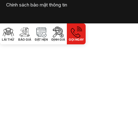
Chính sách bảo mật thông tin
LÁI THỬ
BÁO GIÁ
ĐẶT HẸN
ĐỊNH GIÁ
GỌI NGAY