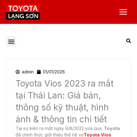
Nhảy
Main
tới
Menu
nội
dung
Tất cả bài viết
Chương trình khuyến mại
Corolla Altis
Corolla Cross
Dịch vụ Toyota Lạng Sơn
Giá xe Toyota
Toyota Alphard 2023
Toyota Camry
Toyota Hilux
Toyota Innova
Toyota Land Prado
Toyota Raize
Toyota Việt Nam
Toyota Vios
Toyota Yaris Cross
Tuyển dụng
Veloz Cross
admin
01/01/2026
Toyota Vios 2023 ra mắt
tại Thái Lan: Giá bán,
thông số kỹ thuật, hình
ảnh & thông tin chi tiết
Tại sự kiện ra mắt ngày 9/8/2022 vừa qua,
Toyota
đã chính thức giới thiệu thế hệ xe
Toyota Vios