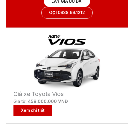
LẤY GIÁ ƯU ĐÃI
GỌI 0938.69.1212
Giá xe Toyota Vios
Giá từ:
458.000.000 VNĐ
Xem chi tiết