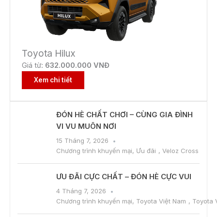
Toyota Hilux
Giá từ:
632.000.000 VNĐ
Xem chi tiết
ĐÓN HÈ CHẤT CHƠI – CÙNG GIA ĐÌNH
VI VU MUÔN NƠI
15 Tháng 7, 2026
Chương trình khuyến mại
,
Ưu đãi
,
Veloz Cross
ƯU ĐÃI CỰC CHẤT – ĐÓN HÈ CỰC VUI
4 Tháng 7, 2026
Chương trình khuyến mại
,
Toyota Việt Nam
,
Toyota 