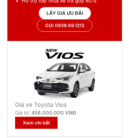
Hỗ trợ vay mua xe
trả góp 80%
LẤY GIÁ ƯU ĐÃI
GỌI 0938.69.1212
Giá xe Toyota Vios
Giá từ:
458.000.000 VNĐ
Xem chi tiết