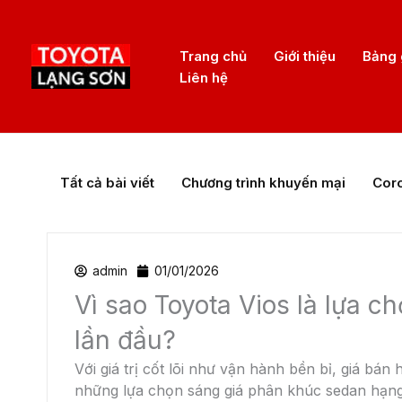
Nhảy
tới
Trang chủ
Giới thiệu
Bảng 
nội
Liên hệ
dung
Tất cả bài viết
Chương trình khuyến mại
Coro
admin
01/01/2026
Vì sao Toyota Vios là lựa c
lần đầu?
Với giá trị cốt lõi như vận hành bền bỉ, giá bán
những lựa chọn sáng giá phân khúc sedan hạng