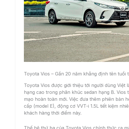
Toyota Vios – Gần 20 năm khẳng định tên tuổi t
Toyota Vios được giới thiệu tới người dùng Việ
hạng cao trong phân khúc sedan hạng B. Vios t
mạo hoàn toàn mới. Việc đưa thêm phiên bản h
cấp (model E), động cơ VVT-i 1.5L tiết kiệm nhi
khách hàng thời điểm này.
Thế hệ thứ ba của Toyota Vios chính thức ra mắ