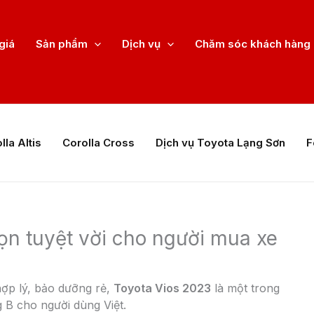
giá
Sản phẩm
Dịch vụ
Chăm sóc khách hàng
lla Altis
Corolla Cross
Dịch vụ Toyota Lạng Sơn
F
họn tuyệt vời cho người mua xe
 hợp lý, bảo dưỡng rẻ,
Toyota Vios 2023
là một trong
 B cho người dùng Việt.