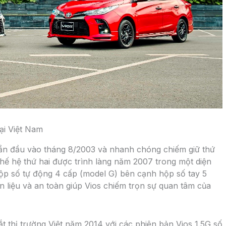
ại Việt Nam
t lần đầu vào tháng 8/2003 và nhanh chóng chiếm giữ thứ
hế hệ thứ hai được trình làng năm 2007 trong một diện
ộp số tự động 4 cấp (model G) bên cạnh hộp số tay 5
ên liệu và an toàn giúp Vios chiếm trọn sự quan tâm của
t thị trường Việt năm 2014 với các phiên bản Vios 1.5G số