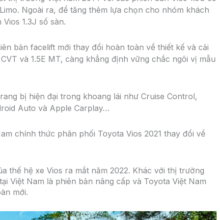
s Limo. Ngoài ra, để tăng thêm lựa chọn cho nhóm khách
Vios 1.3J số sàn.
 bản facelift mới thay đổi hoàn toàn về thiết kế và cải
.5E CVT và 1.5E MT, càng khẳng định vững chắc ngôi vị mẫu
ang bị hiện đại trong khoang lái như Cruise Control,
ndroid Auto và Apple Carplay…
am chính thức phân phối Toyota Vios 2021 thay đổi về
a thế hệ xe Vios ra mắt năm 2022. Khác với thị trường
ại Việt Nam là phiên bản nâng cấp và Toyota Việt Nam
oàn mới.