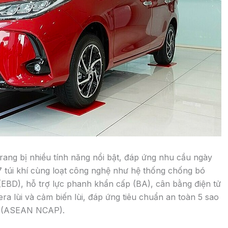
ang bị nhiều tính năng nổi bật, đáp ứng nhu cầu ngày
7 túi khí cùng loạt công nghệ như hệ thống chống bó
EBD), hỗ trợ lực phanh khẩn cấp (BA), cân bằng điện tử
a lùi và cảm biến lùi, đáp ứng tiêu chuẩn an toàn 5 sao
Á (ASEAN NCAP).