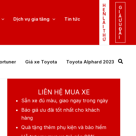
H
G
Ẹ
I
N
Á
L
Dịch vụ gia tăng
Tin tức
Ư
Á
U
I
Đ
T
Ã
H
I
Ử
ortuner
Giá xe Toyota
Toyota Alphard 2023
Toyo
LIÊN HỆ MUA XE
Sẵn xe
đủ màu, giao ngay trong ngày
Báo giá ưu đãi
tốt nhất cho khách
hàng
Quà tặng
thêm phụ kiện và bảo hiểm