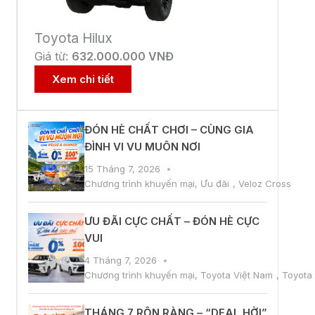
Toyota Hilux
Giá từ:
632.000.000 VNĐ
Xem chi tiết
ĐÓN HÈ CHẤT CHƠI – CÙNG GIA
ĐÌNH VI VU MUÔN NƠI
15 Tháng 7, 2026
Chương trình khuyến mại
,
Ưu đãi
,
Veloz Cross
ƯU ĐÃI CỰC CHẤT – ĐÓN HÈ CỰC
VUI
4 Tháng 7, 2026
Chương trình khuyến mại
,
Toyota Việt Nam
,
Toyota
THÁNG 7 RỘN RÀNG – “DEAL HỜI”