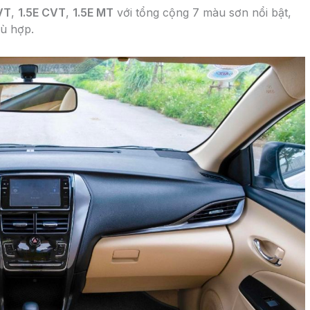
VT
,
1.5E CVT
,
1.5E MT
với tổng cộng 7 màu sơn nổi bật,
hù hợp.