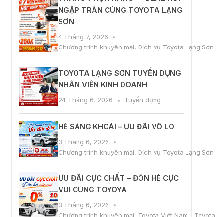
NGẬP TRÀN CÙNG TOYOTA LẠNG
SƠN
4 Tháng 7, 2026
Chương trình khuyến mại
,
Dịch vụ Toyota Lạng Sơn
TOYOTA LẠNG SƠN TUYỂN DỤNG
NHÂN VIÊN KINH DOANH
24 Tháng 6, 2026
Tuyển dụng
HÈ SẢNG KHOÁI – ƯU ĐÃI VÔ LO
3 Tháng 6, 2026
Chương trình khuyến mại
,
Dịch vụ Toyota Lạng Sơn
ƯU ĐÃI CỰC CHẤT – ĐÓN HÈ CỰC
VUI CÙNG TOYOYA
3 Tháng 6, 2026
Chương trình khuyến mại
,
Toyota Việt Nam
,
Toyota