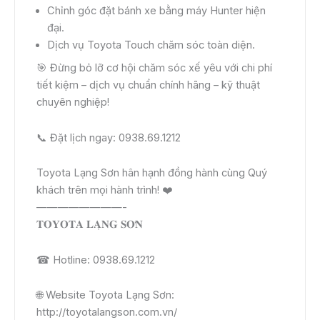
Chỉnh góc đặt bánh xe bằng máy Hunter hiện
đại.
Dịch vụ Toyota Touch chăm sóc toàn diện.
🎯 Đừng bỏ lỡ cơ hội chăm sóc xế yêu với chi phí
tiết kiệm – dịch vụ chuẩn chính hãng – kỹ thuật
chuyên nghiệp!
📞 Đặt lịch ngay: 0938.69.1212
Toyota Lạng Sơn hân hạnh đồng hành cùng Quý
khách trên mọi hành trình! ❤️
————————-
𝐓𝐎𝐘𝐎𝐓𝐀 𝐋𝐀̣𝐍𝐆 𝐒𝐎̛𝐍
☎ Hotline: 0938.69.1212
🌐 Website Toyota Lạng Sơn:
http://toyotalangson.com.vn/