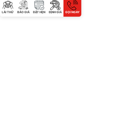
LÁI THỬ
BÁO GIÁ
ĐẶT HẸN
ĐỊNH GIÁ
GỌI NGAY