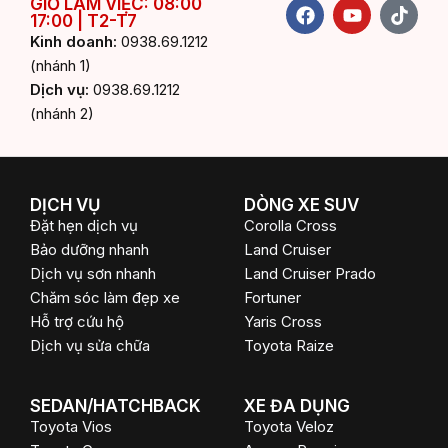
F
Y
T
GIỜ LÀM VIỆC: 08:00
17:00 | T2-T7
a
o
i
c
u
k
Kinh doanh:
0938.69.1212
e
t
t
(nhánh 1)
b
u
o
Dịch vụ:
0938.69.1212
o
b
k
(nhánh 2)
o
e
k
DỊCH VỤ
DÒNG XE SUV
Đặt hẹn dịch vụ
Corolla Cross
Bảo dưỡng nhanh
Land Cruiser
Dịch vụ sơn nhanh
Land Cruiser Prado
Chăm sóc làm đẹp xe
Fortuner
Hỗ trợ cứu hộ
Yaris Cross
Dịch vụ sửa chữa
Toyota Raize
SEDAN/HATCHBACK
XE ĐA DỤNG
Toyota Vios
Toyota Veloz