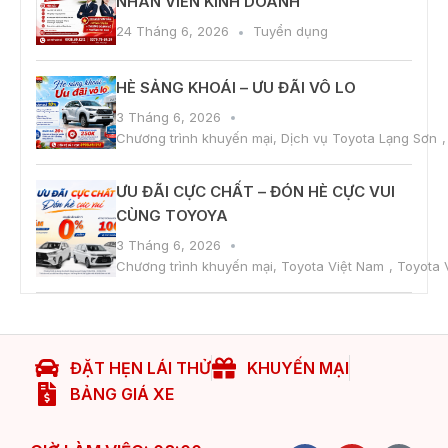
NHÂN VIÊN KINH DOANH
24 Tháng 6, 2026
Tuyển dụng
HÈ SẢNG KHOÁI – ƯU ĐÃI VÔ LO
3 Tháng 6, 2026
Chương trình khuyến mại
,
Dịch vụ Toyota Lạng Sơn
ƯU ĐÃI CỰC CHẤT – ĐÓN HÈ CỰC VUI
CÙNG TOYOYA
3 Tháng 6, 2026
Chương trình khuyến mại
,
Toyota Việt Nam
,
Toyota 
ĐẶT HẸN LÁI THỬ
KHUYẾN MẠI
BẢNG GIÁ XE