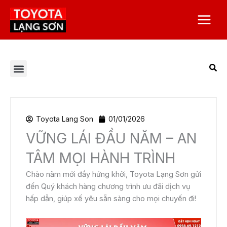
Nhảy
Main
tới
Menu
nội
dung
Tất cả bài viết
Chương trình khuyến mại
Corolla Altis
Corolla Cross
Dịch vụ Toyota Lạng Sơn
Giá xe Toyota
Toyota Alphard 2023
Toyota Camry
Toyota Hilux
Toyota Innova
Toyota Land Prado
Toyota Raize
Toyota Việt Nam
Toyota Vios
Toyota Yaris Cross
Tuyển dụng
Veloz Cross
Toyota Lang Son
01/01/2026
VỮNG LÁI ĐẦU NĂM – AN
TÂM MỌI HÀNH TRÌNH
Chào năm mới đầy hứng khởi, Toyota Lạng Sơn gửi
đến Quý khách hàng chương trình ưu đãi dịch vụ
hấp dẫn, giúp xế yêu sẵn sàng cho mọi chuyến đi!