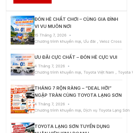
ĐÓN HÈ CHẤT CHƠI – CÙNG GIA ĐÌNH
VI VU MUÔN NƠI
15 Tháng 7, 2026
Chương trình khuyến mại
,
Ưu đãi
,
Veloz Cross
ƯU ĐÃI CỰC CHẤT – ĐÓN HÈ CỰC VUI
4 Tháng 7, 2026
Chương trình khuyến mại
,
Toyota Việt Nam
,
Toyota 
THÁNG 7 RỘN RÀNG – “DEAL HỜI”
NGẬP TRÀN CÙNG TOYOTA LẠNG SƠN
4 Tháng 7, 2026
Chương trình khuyến mại
,
Dịch vụ Toyota Lạng Sơn
TOYOTA LẠNG SƠN TUYỂN DỤNG